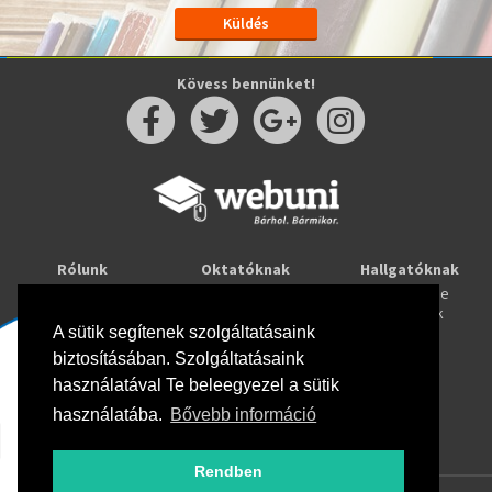
Kövess bennünket!
Rólunk
Oktatóknak
Hallgatóknak
Kapcsolat
Taníts online
Tanulj online
Oktatóink
Webuni blog
Képzések
A sütik segítenek szolgáltatásaink
Webuni Stúdió
biztosításában. Szolgáltatásaink
Info
használatával Te beleegyezel a sütik
Adatkezelési tájékoztató
ÁSZF
használatába.
Bővebb információ
Hirlevél adatkezelési tájékoztató
GYIK
Rendben