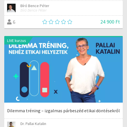
Bíró Bence Péter
Bíró Bence Péter
24 900 Ft
6
LIVE kurzus
Dilemma tréning – izgalmas párbeszéd etikai döntésekről
Dr. Pallai Katalin