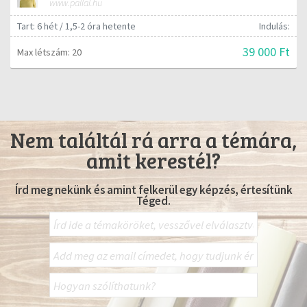
www.pallai.hu
Tart: 6 hét / 1,5-2 óra hetente
Indulás:
39 000 Ft
Max létszám: 20
Nem találtál rá arra a témára,
amit kerestél?
Írd meg nekünk és amint felkerül egy képzés, értesítünk
Téged.