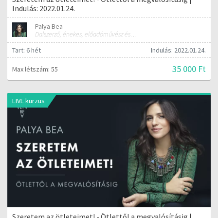
Indulás: 2022.01.24.
Palya Bea
Dalszerző, énekes, előadóművész és tréner
Tart: 6 hét
Indulás: 2022.01.24.
35 000 Ft
Max létszám: 55
LIVE kurzus
Szeretem az ötleteimet! - Ötlettől a megvalósításig |