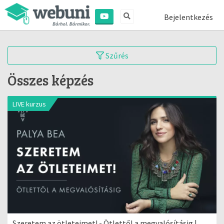
Bejelentkezés
Szűrés
Összes képzés
LIVE kurzus
Szeretem az ötleteimet! - Ötlettől a megvalósításig |