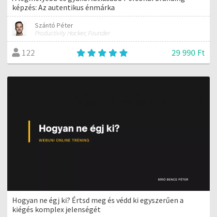
képzés: Az autentikus énmárka
Szántó Péter
Productivity Hacker, Founder
29 990 Ft
122
Hogyan ne égj ki? Értsd meg és védd ki egyszerűen a
kiégés komplex jelenségét