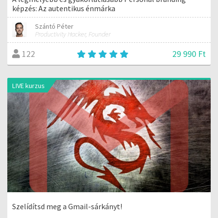
képzés: Az autentikus énmárka
Szántó Péter
Productivity Hacker, Founder
29 990 Ft
122
LIVE kurzus
Szelídítsd meg a Gmail-sárkányt!