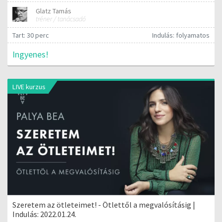
Glatz Tamás
tréner / tanácsadó
Tart: 30 perc
Indulás: folyamatos
Ingyenes!
LIVE kurzus
Szeretem az ötleteimet! - Ötlettől a megvalósításig |
Indulás: 2022.01.24.