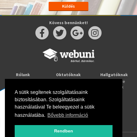
Kövess bennünket!
Rólunk
Oktatóknak
Hallgatóknak
Kapcsolat
Taníts online
Tanulj online
Oktatóink
Webuni blog
Képzések
Webuni Stúdió
A sütik segítenek szolgáltatásaink
biztosításában. Szolgáltatásaink
Info
használatával Te beleegyezel a sütik
Adatkezelési tájékoztató
ÁSZF
használatába.
Bővebb információ
Hirlevél adatkezelési tájékoztató
GYIK
Rendben