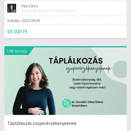
Palya Bea
Dalszerző, énekes, előadóművész és tréner
Indulás: 2022-09-05
69 000 Ft
LIVE kurzus
Táplálkozás szuperérzékenyeknek