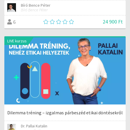
Bíró Bence Péter
Bíró Bence Péter
24 900 Ft
6
LIVE kurzus
Dilemma tréning – izgalmas párbeszéd etikai döntésekről
Dr. Pallai Katalin