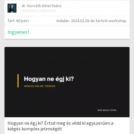
dr. Horváth-Dihel Diána
Holisztikus bélterápia
Tart: 60 perc
Indulás: 2024.02.03-án tartott workshop
Ingyenes!
Hogyan ne égj ki? Értsd meg és védd ki egyszerűen a
kiégés komplex jelenségét