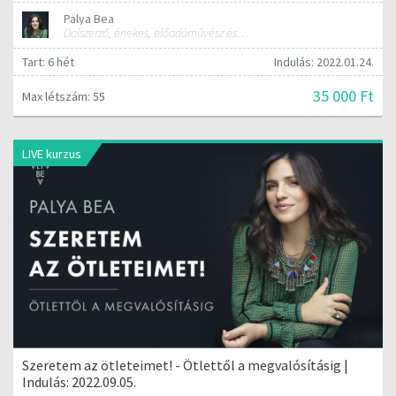
Palya Bea
Dalszerző, énekes, előadóművész és tréner
Tart: 6 hét
Indulás: 2022.01.24.
35 000 Ft
Max létszám: 55
LIVE kurzus
Szeretem az ötleteimet! - Ötlettől a megvalósításig |
Indulás: 2022.09.05.