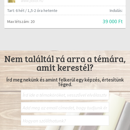
www.pallai.hu
Tart: 6 hét / 1,5-2 óra hetente
Indulás:
39 000 Ft
Max létszám: 20
Nem találtál rá arra a témára,
amit kerestél?
Írd meg nekünk és amint felkerül egy képzés, értesítünk
Téged.