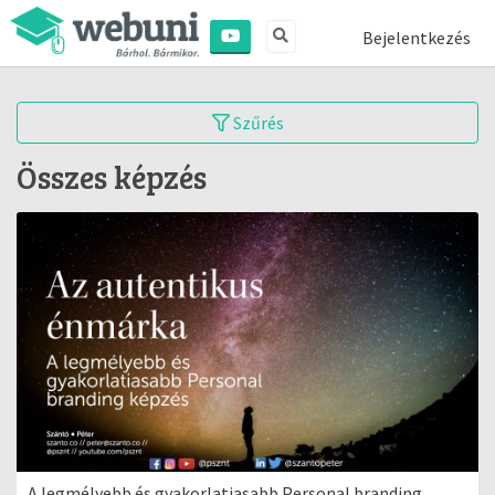
Bejelentkezés
Szűrés
Összes képzés
A legmélyebb és gyakorlatiasabb Personal branding