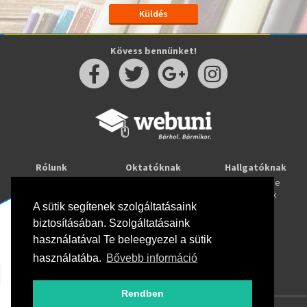
Kövess bennünket!
Rólunk
Oktatóknak
Hallgatóknak
Kapcsolat
Taníts online
Tanulj online
Oktatóink
Webuni blog
Képzések
Webuni Stúdió
A sütik segítenek szolgáltatásaink
biztosításában. Szolgáltatásaink
Info
használatával Te beleegyezel a sütik
Adatkezelési tájékoztató
ÁSZF
használatába.
Bővebb információ
Hirlevél adatkezelési tájékoztató
GYIK
Rendben