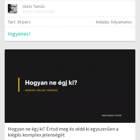
Glatz Tamás
tréner / tanácsadó
Tart: 30 perc
Indulás: folyamatos
Ingyenes!
Hogyan ne égj ki? Értsd meg és védd ki egyszerűen a
kiégés komplex jelenségét