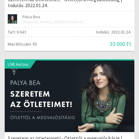
Indulás: 2022.01.24.
Palya Bea
Dalszerző, énekes, előadóművész és tréner
Tart: 6 hét
Indulás: 2022.01.24.
35 000 Ft
Max létszám: 55
LIVE kurzus
Szeretem az ötleteimet! - Ötlettől a megvalósításig |