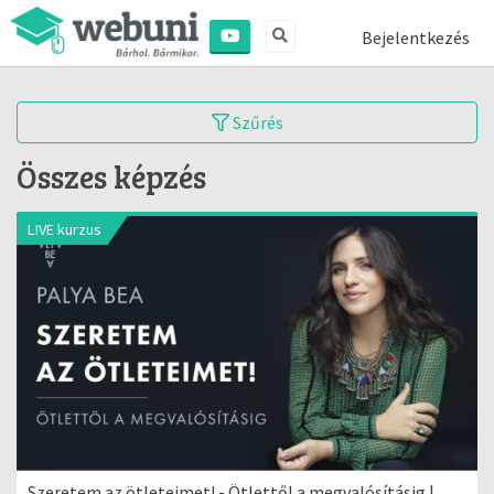
Bejelentkezés
Szűrés
Összes képzés
LIVE kurzus
Szeretem az ötleteimet! - Ötlettől a megvalósításig |