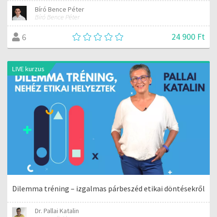
Bíró Bence Péter
Bíró Bence Péter
24 900 Ft
6
LIVE kurzus
Dilemma tréning – izgalmas párbeszéd etikai döntésekről
Dr. Pallai Katalin