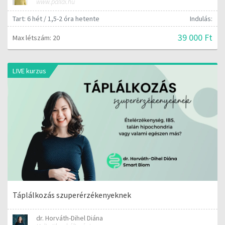
www.pallai.hu
Tart: 6 hét / 1,5-2 óra hetente
Indulás:
39 000 Ft
Max létszám: 20
LIVE kurzus
Táplálkozás szuperérzékenyeknek
dr. Horváth-Dihel Diána