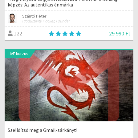
képzés: Az autentikus énmárka
Szántó Péter
Productivity Hacker, Founder
29 990 Ft
122
LIVE kurzus
Szelídítsd meg a Gmail-sárkányt!