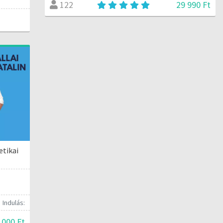
29 990 Ft
122
etikai
Indulás:
 000 Ft