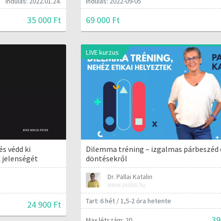
Indulás: 2022.01.24.
Indulás: 2022-09-05
35 000 Ft
69 000 Ft
LIVE kurzus
és védd ki
Dilemma tréning – izgalmas párbeszéd 
 jelenségét
döntésekről
Dr. Pallai Katalin
www.pallai.hu
Tart: 6 hét / 1,5-2 óra hetente
24 900 Ft
39
Max létszám: 20