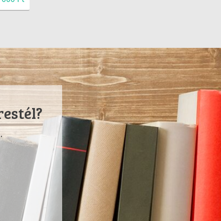
restél?
.