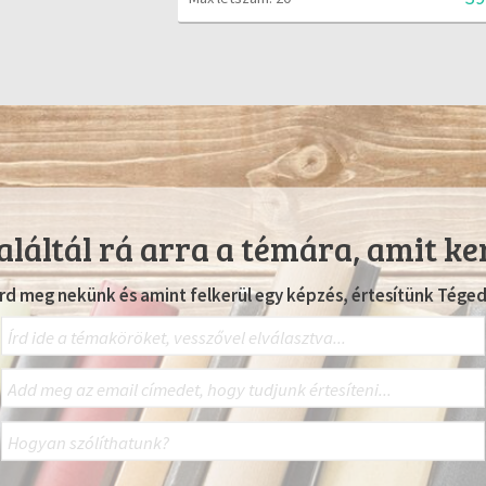
láltál rá arra a témára, amit ke
Írd meg nekünk és amint felkerül egy képzés, értesítünk Téged