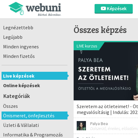
Képzések
Összes képzés
Legnézettebb
Legújabb
LIVE kurzus
Minden ingyenes
Minden fizetős
Live képzések
Online képzések
Kategóriák
Összes
Szeretem az ötleteimet! - Öt
megvalósításig | Indulás: 202
Önismeret, önfejlesztés
Palya Bea
Üzleti & Vállalati
Informatika & Programozás