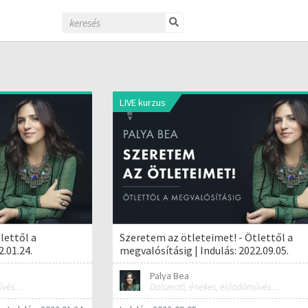
LIVE kurzus
lettől a
Szeretem az ötleteimet! - Ötlettől a
2.01.24.
megvalósításig | Indulás: 2022.09.05.
Palya Bea
Dalszerző, énekes, előadóművész és tréner
Dalszerző, énekes, előadóművész és tréner