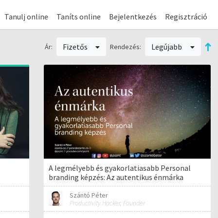
Tanulj online
Taníts online
Bejelentkezés
Regisztráció
Fizetős
Legújabb
Ár:
Rendezés:
A legmélyebb és gyakorlatiasabb Personal
branding képzés: Az autentikus énmárka
Szántó Péter
Productivity Hacker, Founder