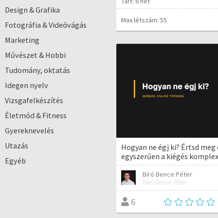
Tart: 6 hét
Design & Grafika
Max létszám: 55
Fotográfia & Videóvágás
Marketing
Művészet & Hobbi
Tudomány, oktatás
Idegen nyelv
Vizsgafelkészítés
Életmód & Fitness
Gyereknevelés
Utazás
Hogyan ne égj ki? Értsd meg 
egyszerűen a kiégés komplex
Egyéb
Bíró Bence Péter
Bíró Bence Péter
6