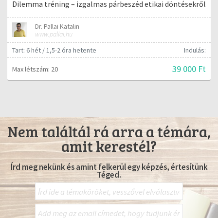
Dilemma tréning – izgalmas párbeszéd etikai döntésekről
Dr. Pallai Katalin
www.pallai.hu
Tart: 6 hét / 1,5-2 óra hetente
Indulás:
39 000 Ft
Max létszám: 20
Nem találtál rá arra a témára,
amit kerestél?
Írd meg nekünk és amint felkerül egy képzés, értesítünk
Téged.