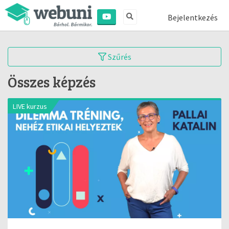
Bejelentkezés
Szűrés
Összes képzés
LIVE kurzus