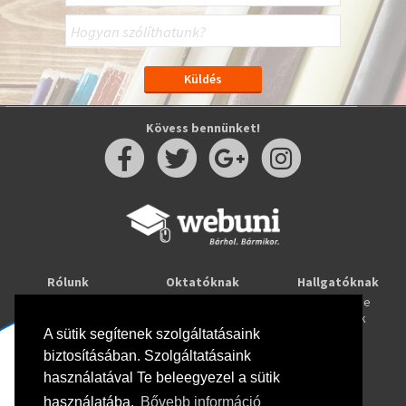
Kövess bennünket!
Rólunk
Oktatóknak
Hallgatóknak
Kapcsolat
Taníts online
Tanulj online
Oktatóink
Webuni blog
Képzések
Webuni Stúdió
A sütik segítenek szolgáltatásaink
biztosításában. Szolgáltatásaink
Info
használatával Te beleegyezel a sütik
Adatkezelési tájékoztató
ÁSZF
használatába.
Bővebb információ