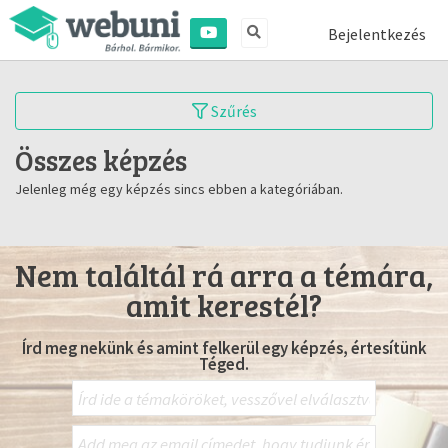
Bejelentkezés
Szűrés
Összes képzés
Jelenleg még egy képzés sincs ebben a kategóriában.
Nem találtál rá arra a témára,
amit kerestél?
Írd meg nekünk és amint felkerül egy képzés, értesítünk
Téged.