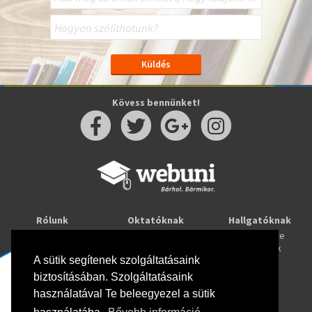
Kövess bennünket!
Rólunk
Oktatóknak
Hallgatóknak
Kapcsolat
Taníts online
Tanulj online
Oktatóink
Webuni blog
Képzések
Webuni Stúdió
A sütik segítenek szolgáltatásaink
biztosításában. Szolgáltatásaink
Info
használatával Te beleegyezel a sütik
Adatkezelési tájékoztató
ÁSZF