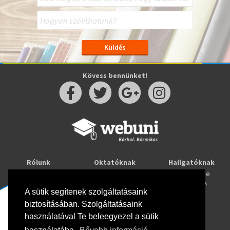
Kövess bennünket!
Rólunk
Oktatóknak
Hallgatóknak
Kapcsolat
Taníts online
Tanulj online
Oktatóink
Webuni blog
Képzések
Webuni Stúdió
A sütik segítenek szolgáltatásaink
biztosításában. Szolgáltatásaink
Info
használatával Te beleegyezel a sütik
Adatkezelési tájékoztató
ÁSZF