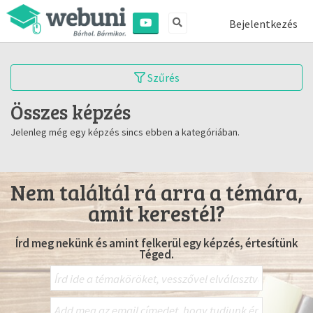
Bejelentkezés
Szűrés
Összes képzés
Jelenleg még egy képzés sincs ebben a kategóriában.
Nem találtál rá arra a témára,
amit kerestél?
Írd meg nekünk és amint felkerül egy képzés, értesítünk
Téged.