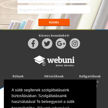
Kövess bennünket!
Rólunk
Oktatóknak
Hallgatóknak
Kapcsolat
Taníts online
Tanulj online
Oktatóink
Webuni blog
Képzések
Webuni Stúdió
A sütik segítenek szolgáltatásaink
biztosításában. Szolgáltatásaink
Info
használatával Te beleegyezel a sütik
Adatkezelési tájékoztató
ÁSZF