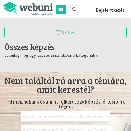
Bejelentkezés
Szűrés
Összes képzés
Jelenleg még egy képzés sincs ebben a kategóriában.
Nem találtál rá arra a témára,
amit kerestél?
Írd meg nekünk és amint felkerül egy képzés, értesítünk
Téged.