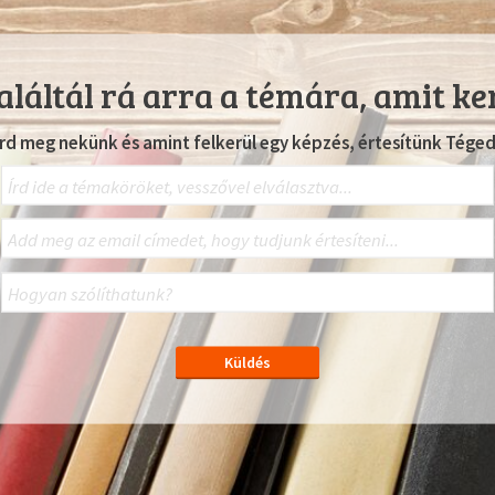
láltál rá arra a témára, amit ke
Írd meg nekünk és amint felkerül egy képzés, értesítünk Téged