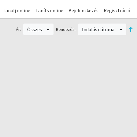
Tanulj online
Taníts online
Bejelentkezés
Regisztráció
Összes
Indulás dátuma
Ár:
Rendezés: