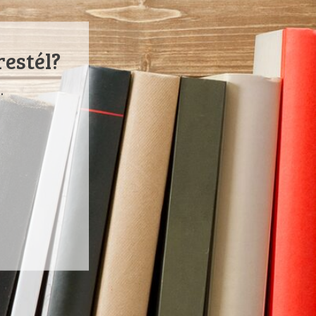
restél?
.