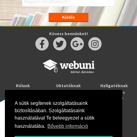
Kövess bennünket!
Rólunk
Oktatóknak
Hallgatóknak
Kapcsolat
Taníts online
Tanulj online
Oktatóink
Webuni blog
Képzések
Webuni Stúdió
A sütik segítenek szolgáltatásaink
biztosításában. Szolgáltatásaink
Info
használatával Te beleegyezel a sütik
Adatkezelési tájékoztató
ÁSZF
használatába.
Bővebb információ
Hirlevél adatkezelési tájékoztató
GYIK