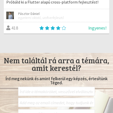
Próbáld ki a Flutter alapú cross-platform fejlesztést!
Pásztor Dániel
egyetemi oktató, szoftverfejlesztő
Ingyenes!
418
Nem találtál rá arra a témára,
amit kerestél?
Írd meg nekünk és amint felkerül egy képzés, értesítünk
Téged.