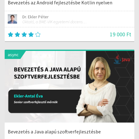
Bevezetés az Android fejlesztésbe Kotlin nyelven
Dr. Ekler Péter
Oktató, a BME-VIK egyetemi docense, az AutSoft Zrt. CTO-ja
19 000 Ft
async
Bevezetés a Java alapú szoftverfejlesztésbe