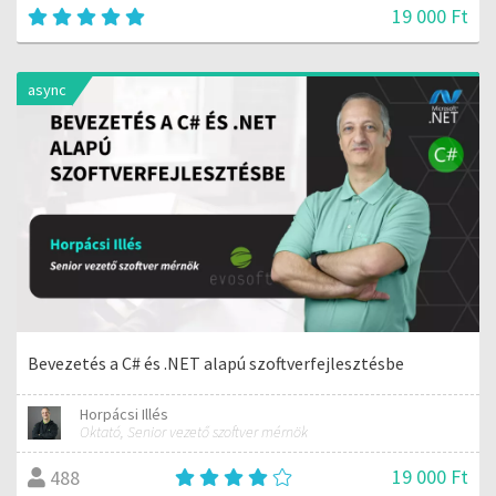
19 000 Ft
async
Bevezetés a C# és .NET alapú szoftverfejlesztésbe
Horpácsi Illés
Oktató, Senior vezető szoftver mérnök
19 000 Ft
488