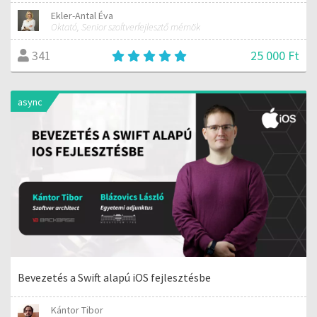
Ekler-Antal Éva
Oktató, Senior szoftverfejlesztő mérnök
25 000 Ft
341
async
Bevezetés a Swift alapú iOS fejlesztésbe
Kántor Tibor