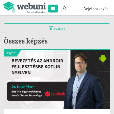
Bejelentkezés
Szűrés
Összes képzés
async