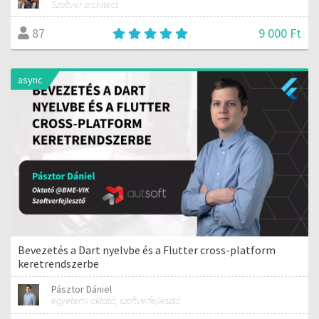
Szoftver architect
9 000 Ft
87
async
Bevezetés a Dart nyelvbe és a Flutter cross-platform
keretrendszerbe
Pásztor Dániel
egyetemi oktató, szoftverfejlesztő