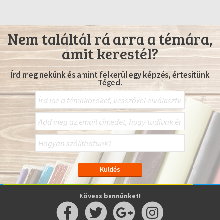
Nem találtál rá arra a témára,
amit kerestél?
Írd meg nekünk és amint felkerül egy képzés, értesítünk
Téged.
Kövess bennünket!