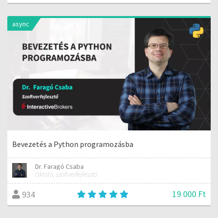
async
Bevezetés a Python programozásba
Dr. Faragó Csaba
Oktató, szoftverfejlesztő
19 000 Ft
934