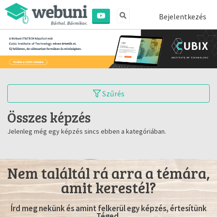
Bejelentkezés
Szűrés
Összes képzés
Jelenleg még egy képzés sincs ebben a kategóriában.
Nem találtál rá arra a témára,
amit kerestél?
Írd meg nekünk és amint felkerül egy képzés, értesítünk
Téged.