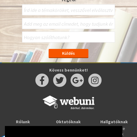
Kövess bennünket!
Rólunk
Oktatóknak
Hallgatóknak
Kapcsolat
Taníts online
Tanulj online
Oktatóink
Webuni blog
Képzések