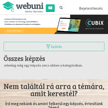
Bejelentkezés
Szűrés
Összes képzés
Jelenleg még egy képzés sincs ebben a kategóriában.
Nem találtál rá arra a témára,
amit kerestél?
Írd meg nekünk és amint felkerül egy képzés, értesítünk
Téged.