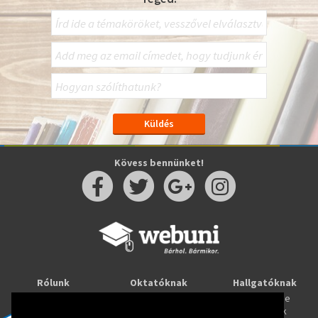
Kövess bennünket!
Rólunk
Oktatóknak
Hallgatóknak
Kapcsolat
Taníts online
Tanulj online
Oktatóink
Webuni blog
Képzések