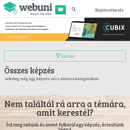
Bejelentkezés
Szűrés
Összes képzés
Jelenleg még egy képzés sincs ebben a kategóriában.
Nem találtál rá arra a témára,
amit kerestél?
Írd meg nekünk és amint felkerül egy képzés, értesítünk
Téged.