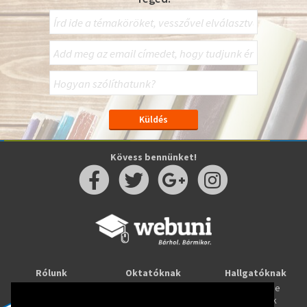
Kövess bennünket!
Rólunk
Oktatóknak
Hallgatóknak
Kapcsolat
Taníts online
Tanulj online
Oktatóink
Webuni blog
Képzések