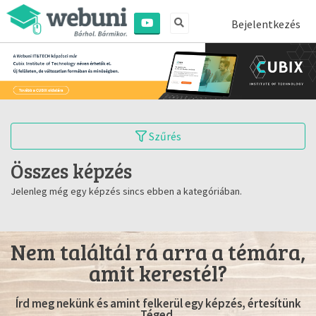
Bejelentkezés
Szűrés
Összes képzés
Jelenleg még egy képzés sincs ebben a kategóriában.
Nem találtál rá arra a témára,
amit kerestél?
Írd meg nekünk és amint felkerül egy képzés, értesítünk
Téged.