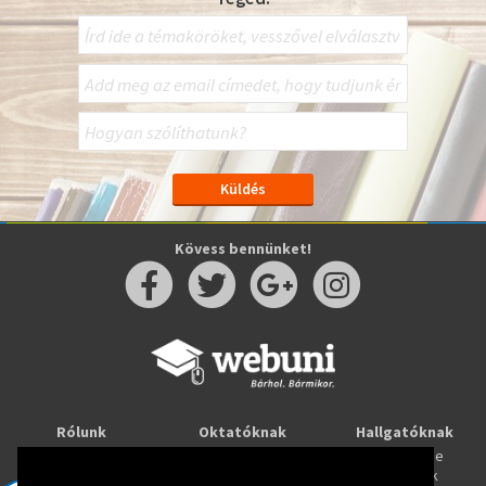
Kövess bennünket!
Rólunk
Oktatóknak
Hallgatóknak
Kapcsolat
Taníts online
Tanulj online
Oktatóink
Webuni blog
Képzések