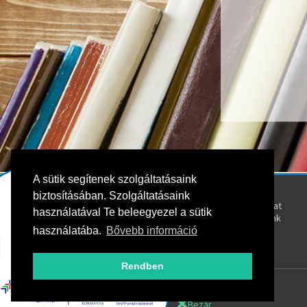
A sütik segítenek szolgáltatásaink
Kövess bennünket!
Rólunk
biztosításában. Szolgáltatásaink
Kapcsolat
használatával Te beleegyezel a sütik
Oktatóink
használatába.
Bővebb információ
Rendben
Bezár