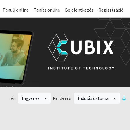
Tanulj online
Taníts online
Bejelentkezés
Regisztráció
Ingyenes
Indulás dátuma
Ár:
Rendezés: