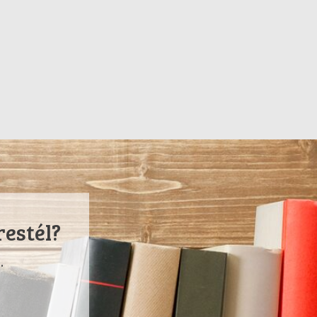
restél?
.