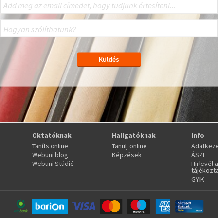
Oktatóknak
Hallgatóknak
Info
Taníts online
Tanulj online
Adatkeze
Webuni blog
Képzések
ÁSZF
Webuni Stúdió
Hirlevél 
tájékozt
GYIK