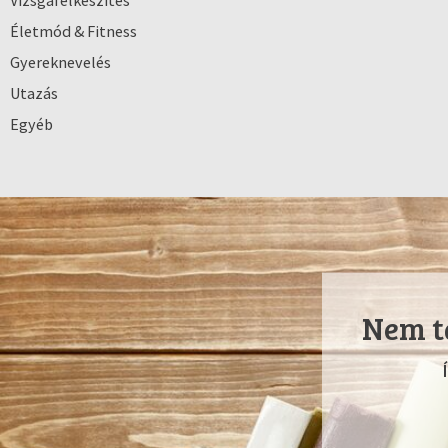
Vizsgafelkészítés
Életmód & Fitness
Gyereknevelés
Utazás
Egyéb
Nem ta