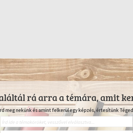
láltál rá arra a témára, amit ke
Írd meg nekünk és amint felkerül egy képzés, értesítünk Téged