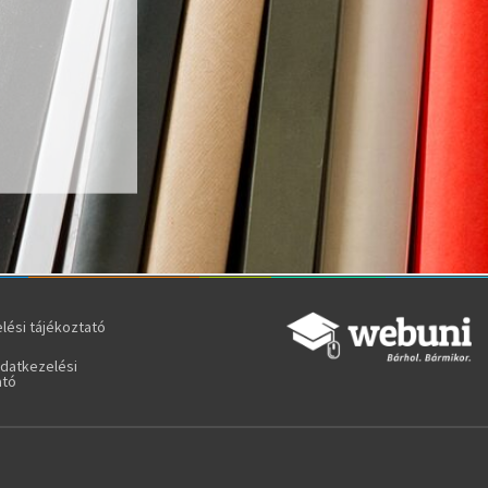
lési tájékoztató
adatkezelési
ató