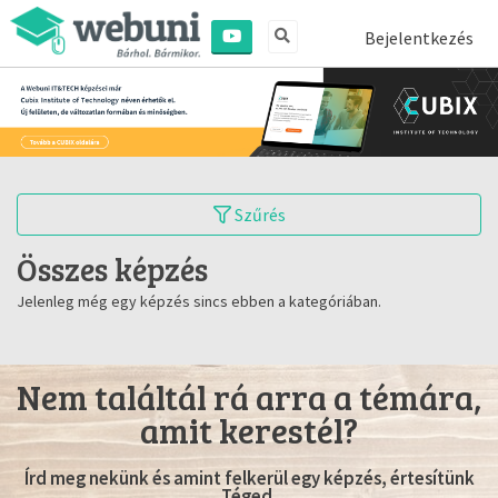
Bejelentkezés
Szűrés
Összes képzés
Jelenleg még egy képzés sincs ebben a kategóriában.
Nem találtál rá arra a témára,
amit kerestél?
Írd meg nekünk és amint felkerül egy képzés, értesítünk
Téged.