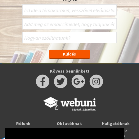
Kövess bennünket!
Rólunk
Oktatóknak
Hallgatóknak
Kapcsolat
Taníts online
Tanulj online
Oktatóink
Webuni blog
Képzések