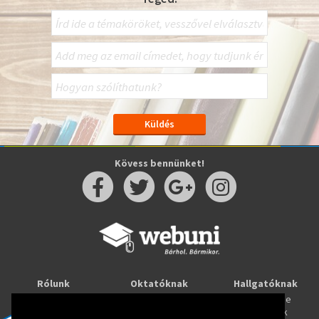
Kövess bennünket!
Rólunk
Oktatóknak
Hallgatóknak
Kapcsolat
Taníts online
Tanulj online
Oktatóink
Webuni blog
Képzések