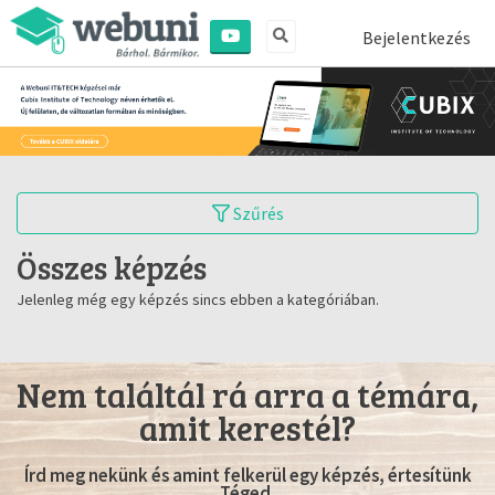
Bejelentkezés
Szűrés
Összes képzés
Jelenleg még egy képzés sincs ebben a kategóriában.
Nem találtál rá arra a témára,
amit kerestél?
Írd meg nekünk és amint felkerül egy képzés, értesítünk
Téged.