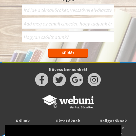
Kövess bennünket!
Rólunk
Oktatóknak
Hallgatóknak
Kapcsolat
Taníts online
Tanulj online
Oktatóink
Webuni blog
Képzések