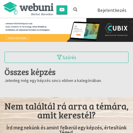
Bejelentkezés
Szűrés
Összes képzés
Jelenleg még egy képzés sincs ebben a kategóriában.
Nem találtál rá arra a témára,
amit kerestél?
Írd meg nekünk és amint felkerül egy képzés, értesítünk
Téged.