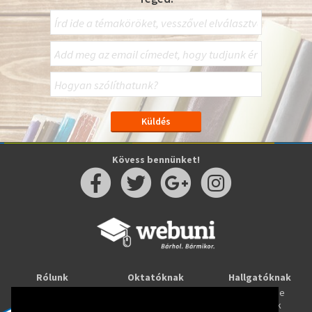
Kövess bennünket!
Rólunk
Oktatóknak
Hallgatóknak
Kapcsolat
Taníts online
Tanulj online
Oktatóink
Webuni blog
Képzések