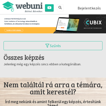
Bejelentkezés
Szűrés
Összes képzés
Jelenleg még egy képzés sincs ebben a kategóriában.
Nem találtál rá arra a témára,
amit kerestél?
Írd meg nekünk és amint felkerül egy képzés, értesítünk
Téged.