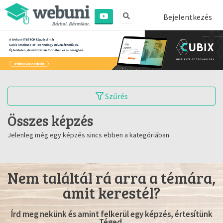
Bejelentkezés
Szűrés
Összes képzés
Jelenleg még egy képzés sincs ebben a kategóriában.
Nem találtál rá arra a témára,
amit kerestél?
Írd meg nekünk és amint felkerül egy képzés, értesítünk
Téged.