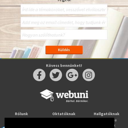
Kövess bennünket!
Rólunk
Oktatóknak
Hallgatóknak
Kapcsolat
Taníts online
Tanulj online
Oktatóink
Webuni blog
Képzések