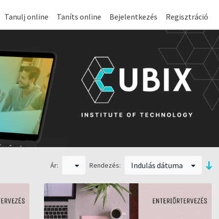
Tanulj online
Taníts online
Bejelentkezés
Regisztráció
Indulás dátuma
Ár:
Rendezés: