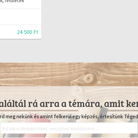
k, felületek
24 500 Ft
láltál rá arra a témára, amit ke
Írd meg nekünk és amint felkerül egy képzés, értesítünk Téged