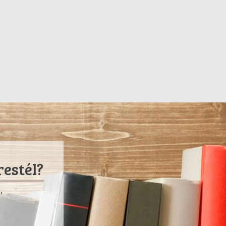
restél?
.