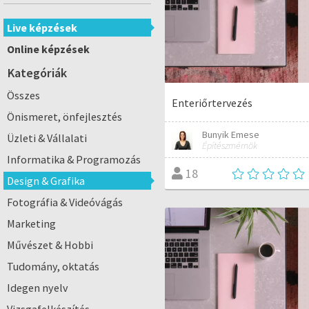
Live képzések
Online képzések
Kategóriák
Összes
Enteriőrtervezés
Önismeret, önfejlesztés
Bunyik Emese
Üzleti & Vállalati
Építészmérnök
Informatika & Programozás
18
Design & Grafika
Fotográfia & Videóvágás
Marketing
Művészet & Hobbi
Tudomány, oktatás
Idegen nyelv