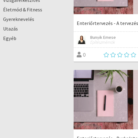
Vizsgafelkészítés
Életmód & Fitness
Gyereknevelés
Enteriőrtervezés - A tervezés
Utazás
Bunyik Emese
Egyéb
Építészmérnök
0