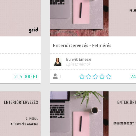
Enteriőrtervezés - Felmérés
Bunyik Emese
Építészmérnök
215 000 Ft
24
1