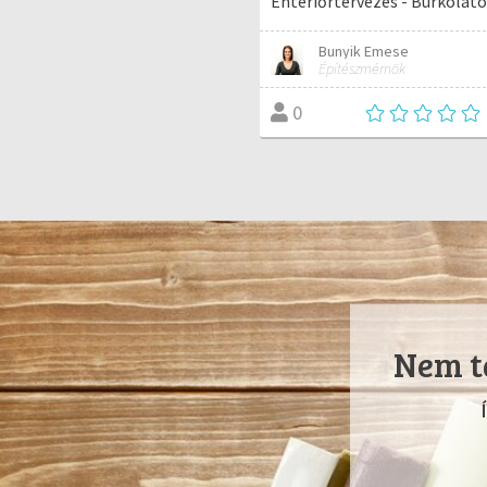
Enteriőrtervezés - Burkolato
Bunyik Emese
Építészmérnök
0
Nem ta