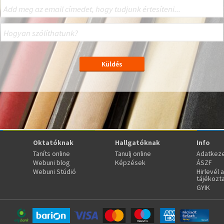
Oktatóknak
Hallgatóknak
Info
Taníts online
Tanulj online
Adatkeze
Webuni blog
Képzések
ÁSZF
Webuni Stúdió
Hirlevél 
tájékozt
GYIK