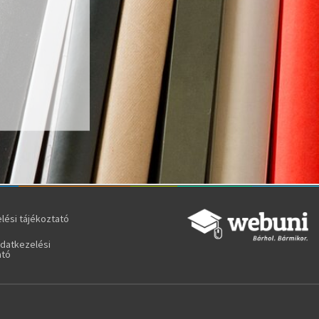
lési tájékoztató
adatkezelési
ató