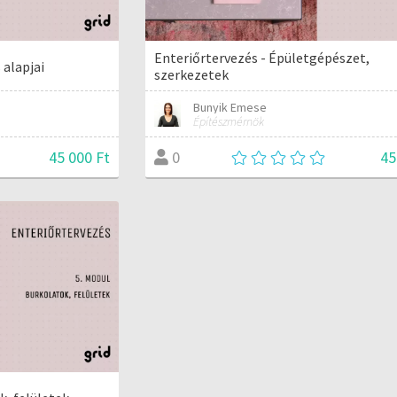
Enteriőrtervezés - Épületgépészet,
 alapjai
szerkezetek
Bunyik Emese
Építészmérnök
45 000 Ft
45
0