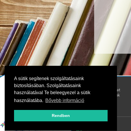
A sütik segítenek szolgáltatásaink
Kövess bennünket!
Rólunk
biztosításában. Szolgáltatásaink
Kapcsolat
használatával Te beleegyezel a sütik
Oktatóink
használatába.
Bővebb információ
Rendben