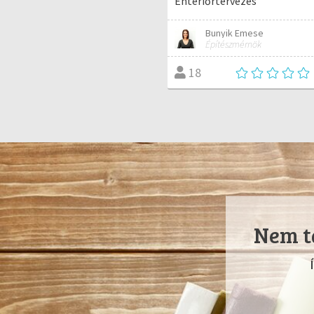
Enteriőrtervezés
Bunyik Emese
Építészmérnök
18
Nem ta