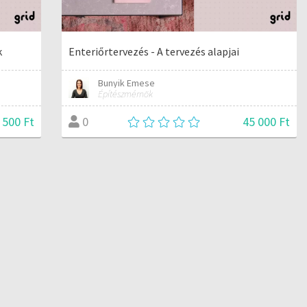
k
Enteriőrtervezés - A tervezés alapjai
Bunyik Emese
Építészmérnök
 500 Ft
45 000 Ft
0