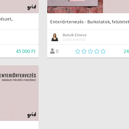
pészet,
Enteriőrtervezés - Burkolatok, felülete
Bunyik Emese
Építészmérnök
45 000 Ft
24
0