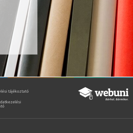
lési tájékoztató
adatkezelési
ató