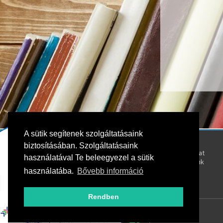
A sütik segítenek szolgáltatásaink
Kövess bennünket!
Rólunk
biztosításában. Szolgáltatásaink
Kapcsolat
használatával Te beleegyezel a sütik
Oktatóink
használatába.
Bővebb információ
Rendben