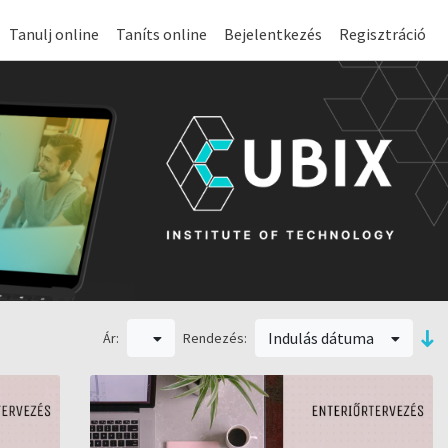
Tanulj online
Taníts online
Bejelentkezés
Regisztráció
Indulás dátuma
Ár:
Rendezés: