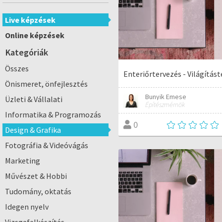
Live képzések
Online képzések
Kategóriák
Összes
Enteriőrtervezés - Világítás
Önismeret, önfejlesztés
Bunyik Emese
Üzleti & Vállalati
Építészmérnök
Informatika & Programozás
0
Design & Grafika
Fotográfia & Videóvágás
Marketing
Művészet & Hobbi
Tudomány, oktatás
Idegen nyelv