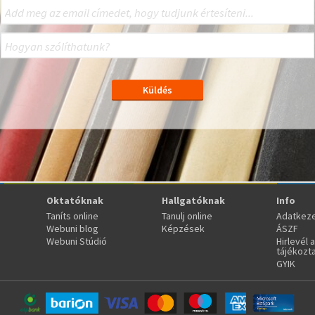
Oktatóknak
Hallgatóknak
Info
Taníts online
Tanulj online
Adatkeze
Webuni blog
Képzések
ÁSZF
Webuni Stúdió
Hirlevél 
tájékozt
GYIK