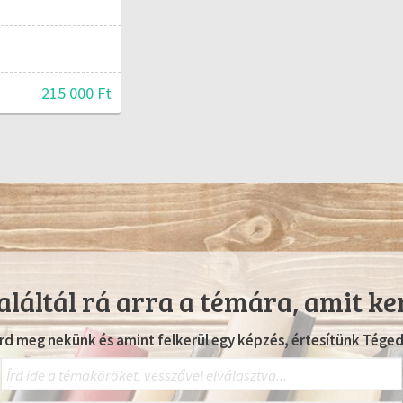
215 000 Ft
láltál rá arra a témára, amit ke
Írd meg nekünk és amint felkerül egy képzés, értesítünk Téged