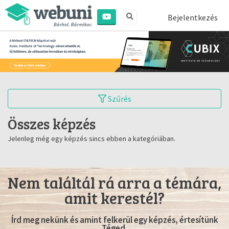
Bejelentkezés
Szűrés
Összes képzés
Jelenleg még egy képzés sincs ebben a kategóriában.
Nem találtál rá arra a témára,
amit kerestél?
Írd meg nekünk és amint felkerül egy képzés, értesítünk
Téged.