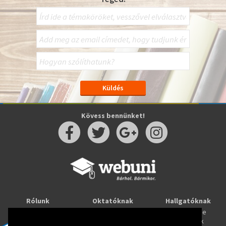
Kövess bennünket!
Rólunk
Oktatóknak
Hallgatóknak
Kapcsolat
Taníts online
Tanulj online
Oktatóink
Webuni blog
Képzések