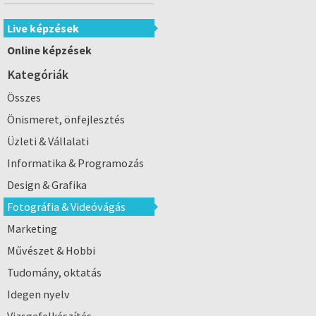
Live képzések
Online képzések
Kategóriák
Összes
Önismeret, önfejlesztés
Üzleti & Vállalati
Informatika & Programozás
Design & Grafika
Fotográfia & Videóvágás
Marketing
Művészet & Hobbi
Tudomány, oktatás
Idegen nyelv