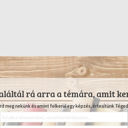
láltál rá arra a témára, amit ke
Írd meg nekünk és amint felkerül egy képzés, értesítünk Téged