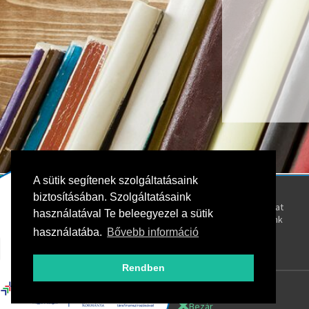
A sütik segítenek szolgáltatásaink
Kövess bennünket!
Rólunk
biztosításában. Szolgáltatásaink
Kapcsolat
használatával Te beleegyezel a sütik
Oktatóink
használatába.
Bővebb információ
Rendben
Bezár