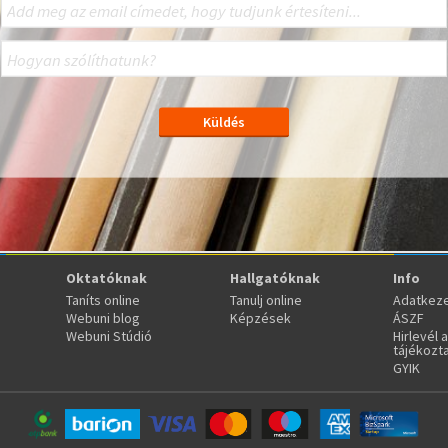
Oktatóknak
Hallgatóknak
Info
Taníts online
Tanulj online
Adatkeze
Webuni blog
Képzések
ÁSZF
Webuni Stúdió
Hirlevél 
tájékozt
GYIK