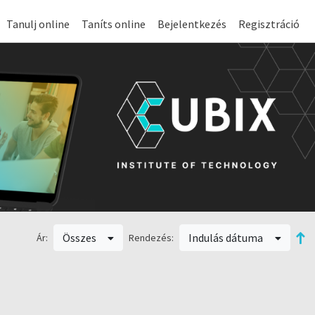
Tanulj online
Taníts online
Bejelentkezés
Regisztráció
Összes
Indulás dátuma
Ár:
Rendezés: