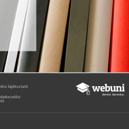
lési tájékoztató
adatkezelési
ató