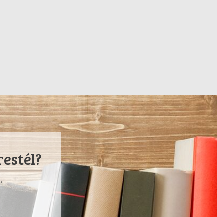
restél?
.