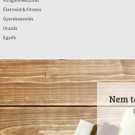
Vizsgafelkészítés
Életmód & Fitness
Gyereknevelés
Utazás
Egyéb
Nem ta