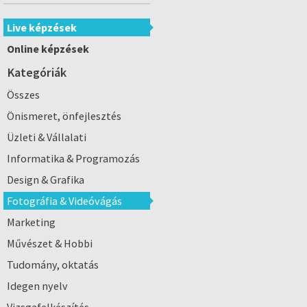
Live képzések
Online képzések
Kategóriák
Összes
Önismeret, önfejlesztés
Üzleti & Vállalati
Informatika & Programozás
Design & Grafika
Fotográfia & Videóvágás
Marketing
Művészet & Hobbi
Tudomány, oktatás
Idegen nyelv