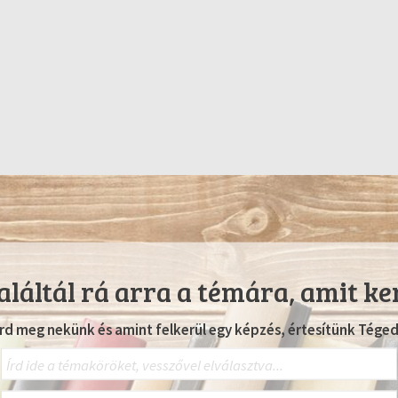
láltál rá arra a témára, amit ke
Írd meg nekünk és amint felkerül egy képzés, értesítünk Téged