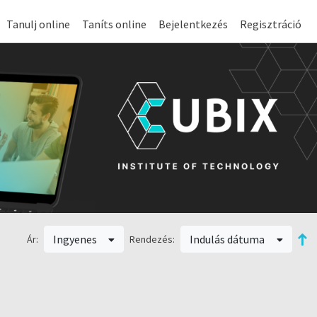
Tanulj online
Taníts online
Bejelentkezés
Regisztráció
Ingyenes
Indulás dátuma
Ár:
Rendezés: