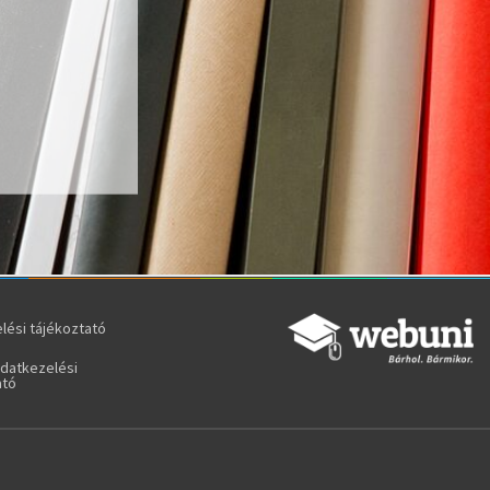
lési tájékoztató
adatkezelési
ató