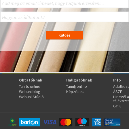
Oktatóknak
Hallgatóknak
Info
Taníts online
Tanulj online
Adatkeze
Webuni blog
Képzések
ÁSZF
Webuni Stúdió
Hirlevél 
tájékozt
GYIK