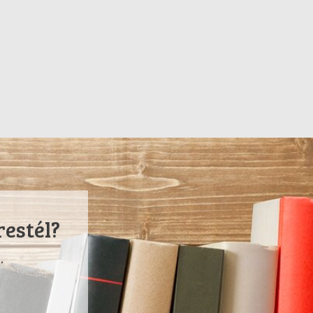
restél?
.