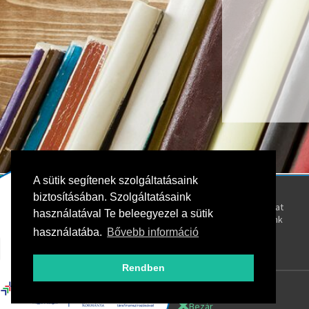
A sütik segítenek szolgáltatásaink
Kövess bennünket!
Rólunk
biztosításában. Szolgáltatásaink
Kapcsolat
használatával Te beleegyezel a sütik
Oktatóink
használatába.
Bővebb információ
Rendben
Bezár