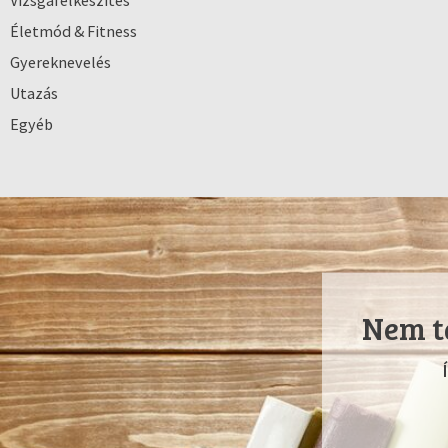
Vizsgafelkészítés
Életmód & Fitness
Gyereknevelés
Utazás
Egyéb
Nem ta