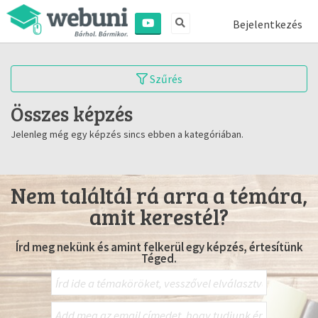
Bejelentkezés
Szűrés
Összes képzés
Jelenleg még egy képzés sincs ebben a kategóriában.
Nem találtál rá arra a témára,
amit kerestél?
Írd meg nekünk és amint felkerül egy képzés, értesítünk
Téged.