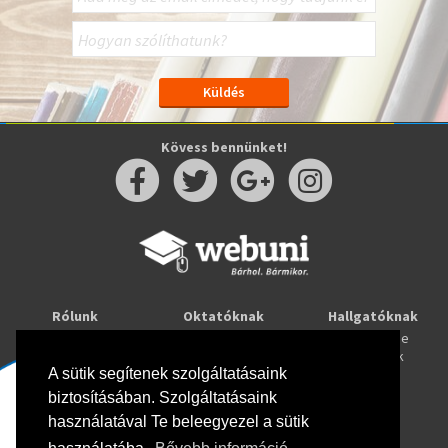
Kövess bennünket!
Rólunk
Oktatóknak
Hallgatóknak
Kapcsolat
Taníts online
Tanulj online
Oktatóink
Webuni blog
Képzések
Webuni Stúdió
A sütik segítenek szolgáltatásaink
biztosításában. Szolgáltatásaink
Info
használatával Te beleegyezel a sütik
Adatkezelési tájékoztató
ÁSZF