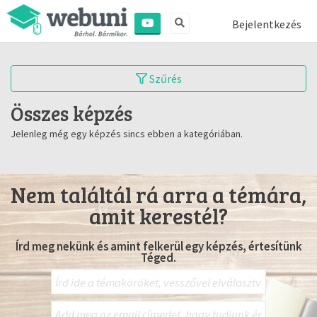
Bejelentkezés
Szűrés
Összes képzés
Jelenleg még egy képzés sincs ebben a kategóriában.
Nem találtál rá arra a témára,
amit kerestél?
Írd meg nekünk és amint felkerül egy képzés, értesítünk
Téged.