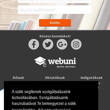
Kövess bennünket!
Rólunk
Oktatóknak
Hallgatóknak
Kapcsolat
Taníts online
Tanulj online
Oktatóink
Webuni blog
Képzések
Webuni Stúdió
A sütik segítenek szolgáltatásaink
biztosításában. Szolgáltatásaink
Info
használatával Te beleegyezel a sütik
Adatkezelési tájékoztató
ÁSZF