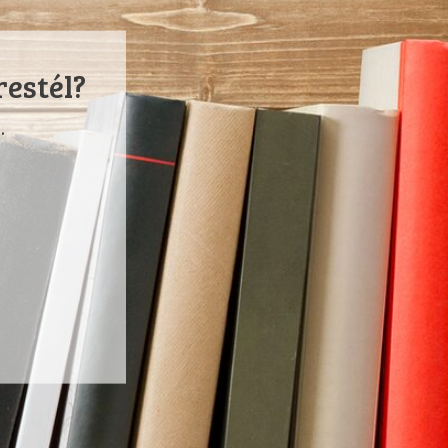
restél?
.