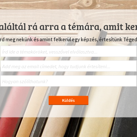
láltál rá arra a témára, amit ke
Írd meg nekünk és amint felkerül egy képzés, értesítünk Téged