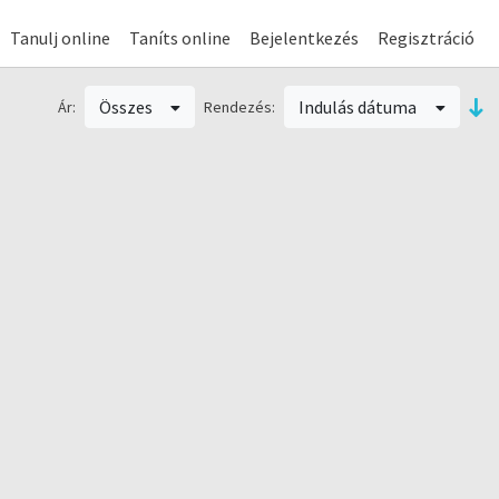
Tanulj online
Taníts online
Bejelentkezés
Regisztráció
Összes
Indulás dátuma
Ár:
Rendezés: