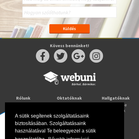
Kövess bennünket!
Rólunk
Oktatóknak
Hallgatóknak
Kapcsolat
Taníts online
Tanulj online
Oktatóink
Webuni blog
Képzések
Webuni Stúdió
A sütik segítenek szolgáltatásaink
biztosításában. Szolgáltatásaink
Info
használatával Te beleegyezel a sütik
Adatkezelési tájékoztató
ÁSZF