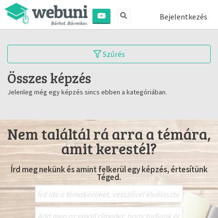
Bejelentkezés
Szűrés
Összes képzés
Jelenleg még egy képzés sincs ebben a kategóriában.
Nem találtál rá arra a témára,
amit kerestél?
Írd meg nekünk és amint felkerül egy képzés, értesítünk
Téged.