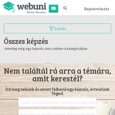
Bejelentkezés
Szűrés
Összes képzés
Jelenleg még egy képzés sincs ebben a kategóriában.
Nem találtál rá arra a témára,
amit kerestél?
Írd meg nekünk és amint felkerül egy képzés, értesítünk
Téged.