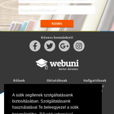
Kövess bennünket!
Rólunk
Oktatóknak
Hallgatóknak
Kapcsolat
Taníts online
Tanulj online
Oktatóink
Webuni blog
Képzések
Webuni Stúdió
A sütik segítenek szolgáltatásaink
biztosításában. Szolgáltatásaink
Info
használatával Te beleegyezel a sütik
Adatkezelési tájékoztató
ÁSZF