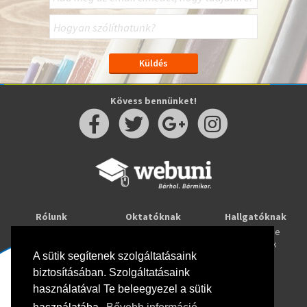
Kövess bennünket!
Rólunk
Oktatóknak
Hallgatóknak
Kapcsolat
Taníts online
Tanulj online
Oktatóink
Webuni blog
Képzések
Webuni Stúdió
A sütik segítenek szolgáltatásaink
biztosításában. Szolgáltatásaink
Info
használatával Te beleegyezel a sütik
Adatkezelési tájékoztató
ÁSZF