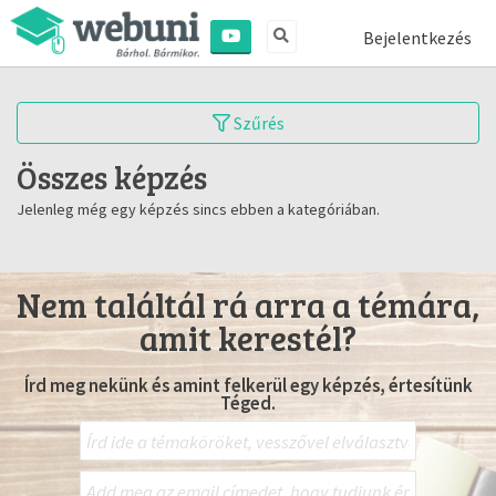
Bejelentkezés
Szűrés
Összes képzés
Jelenleg még egy képzés sincs ebben a kategóriában.
Nem találtál rá arra a témára,
amit kerestél?
Írd meg nekünk és amint felkerül egy képzés, értesítünk
Téged.