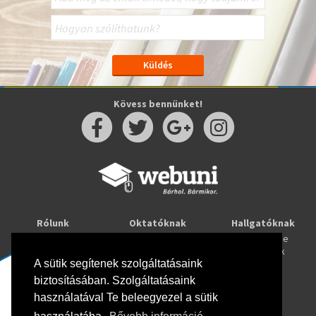
Kövess bennünket!
Rólunk
Oktatóknak
Hallgatóknak
Kapcsolat
Taníts online
Tanulj online
Oktatóink
Webuni blog
Képzések
Webuni Stúdió
A sütik segítenek szolgáltatásaink
biztosításában. Szolgáltatásaink
Info
használatával Te beleegyezel a sütik
Adatkezelési tájékoztató
ÁSZF