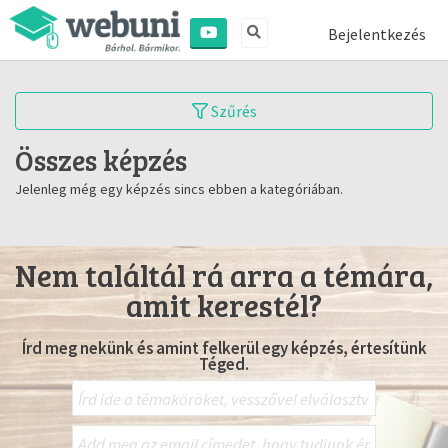
Bejelentkezés
Szűrés
Összes képzés
Jelenleg még egy képzés sincs ebben a kategóriában.
Nem találtál rá arra a témára,
amit kerestél?
Írd meg nekünk és amint felkerül egy képzés, értesítünk
Téged.