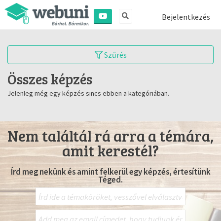
Bejelentkezés
Szűrés
Összes képzés
Jelenleg még egy képzés sincs ebben a kategóriában.
Nem találtál rá arra a témára,
amit kerestél?
Írd meg nekünk és amint felkerül egy képzés, értesítünk
Téged.