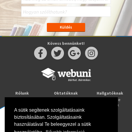
Kövess bennünket!
Rólunk
Oktatóknak
Hallgatóknak
Kapcsolat
Taníts online
Tanulj online
Oktatóink
Webuni blog
Képzések
Webuni Stúdió
A sütik segítenek szolgáltatásaink
biztosításában. Szolgáltatásaink
Info
használatával Te beleegyezel a sütik
Adatkezelési tájékoztató
ÁSZF