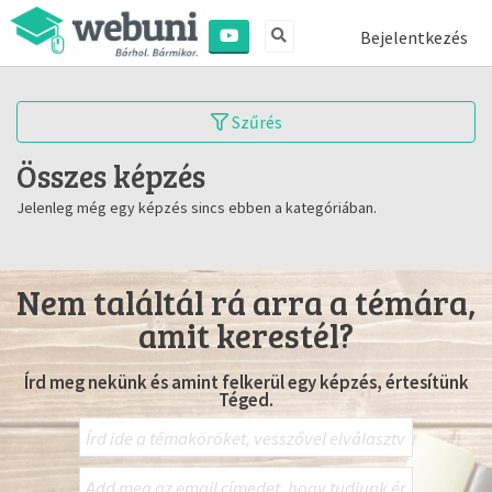
Bejelentkezés
Szűrés
Összes képzés
Jelenleg még egy képzés sincs ebben a kategóriában.
Nem találtál rá arra a témára,
amit kerestél?
Írd meg nekünk és amint felkerül egy képzés, értesítünk
Téged.