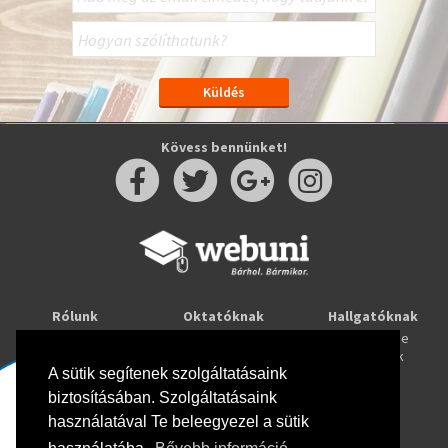
Kövess bennünket!
Rólunk
Oktatóknak
Hallgatóknak
Kapcsolat
Taníts online
Tanulj online
Oktatóink
Webuni blog
Képzések
Webuni Stúdió
A sütik segítenek szolgáltatásaink
biztosításában. Szolgáltatásaink
Info
használatával Te beleegyezel a sütik
Adatkezelési tájékoztató
ÁSZF