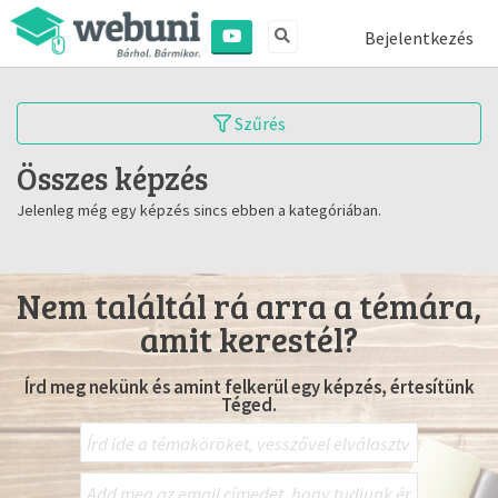
Bejelentkezés
Szűrés
Összes képzés
Jelenleg még egy képzés sincs ebben a kategóriában.
Nem találtál rá arra a témára,
amit kerestél?
Írd meg nekünk és amint felkerül egy képzés, értesítünk
Téged.