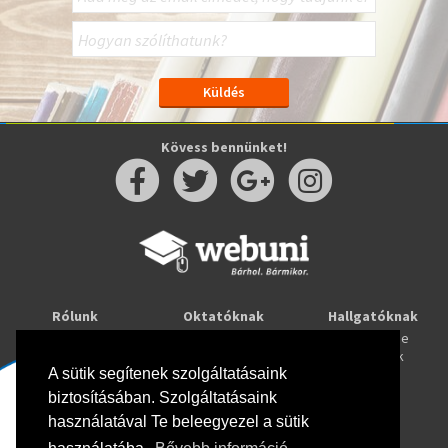
Kövess bennünket!
Rólunk
Oktatóknak
Hallgatóknak
Kapcsolat
Taníts online
Tanulj online
Oktatóink
Webuni blog
Képzések
Webuni Stúdió
A sütik segítenek szolgáltatásaink
biztosításában. Szolgáltatásaink
Info
használatával Te beleegyezel a sütik
Adatkezelési tájékoztató
ÁSZF