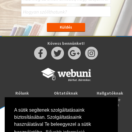
Kövess bennünket!
Rólunk
Oktatóknak
Hallgatóknak
Kapcsolat
Taníts online
Tanulj online
Oktatóink
Webuni blog
Képzések
Webuni Stúdió
A sütik segítenek szolgáltatásaink
biztosításában. Szolgáltatásaink
Info
használatával Te beleegyezel a sütik
Adatkezelési tájékoztató
ÁSZF