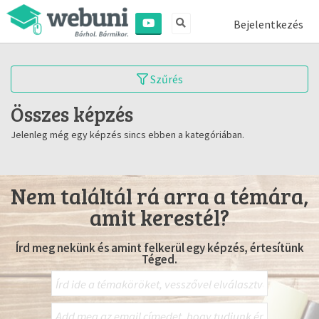
Bejelentkezés
Szűrés
Összes képzés
Jelenleg még egy képzés sincs ebben a kategóriában.
Nem találtál rá arra a témára,
amit kerestél?
Írd meg nekünk és amint felkerül egy képzés, értesítünk
Téged.