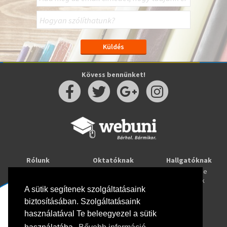
Kövess bennünket!
Rólunk
Oktatóknak
Hallgatóknak
Kapcsolat
Taníts online
Tanulj online
Oktatóink
Webuni blog
Képzések
Webuni Stúdió
A sütik segítenek szolgáltatásaink
biztosításában. Szolgáltatásaink
Info
használatával Te beleegyezel a sütik
Adatkezelési tájékoztató
ÁSZF