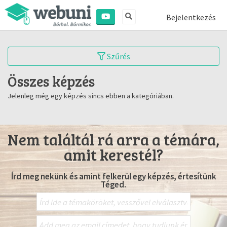
Bejelentkezés
Szűrés
Összes képzés
Jelenleg még egy képzés sincs ebben a kategóriában.
Nem találtál rá arra a témára,
amit kerestél?
Írd meg nekünk és amint felkerül egy képzés, értesítünk
Téged.