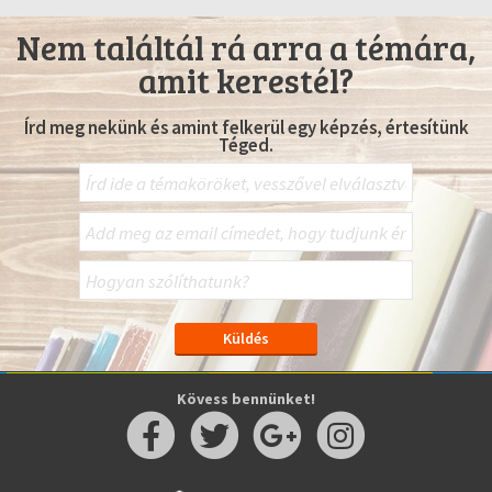
Nem találtál rá arra a témára,
amit kerestél?
Írd meg nekünk és amint felkerül egy képzés, értesítünk
Téged.
Kövess bennünket!