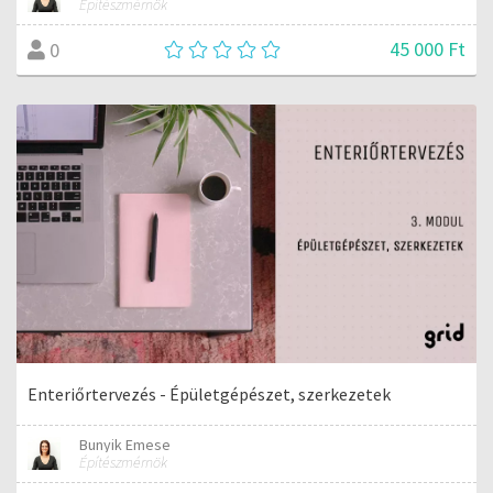
Építészmérnök
45 000 Ft
0
Enteriőrtervezés - Épületgépészet, szerkezetek
Bunyik Emese
Építészmérnök