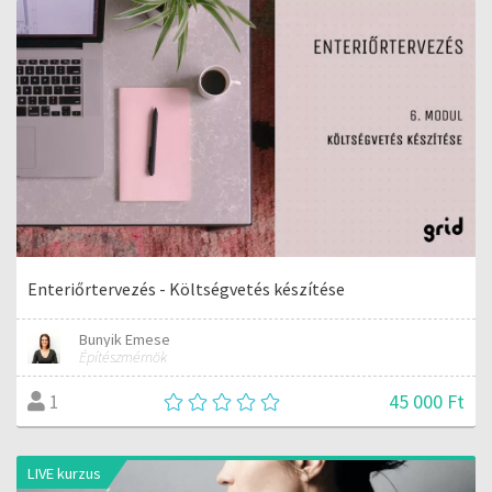
Enteriőrtervezés - Költségvetés készítése
Bunyik Emese
Építészmérnök
45 000 Ft
1
LIVE kurzus