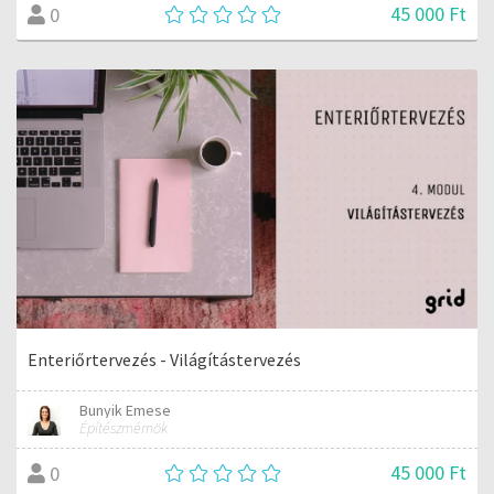
45 000 Ft
0
Enteriőrtervezés - Világítástervezés
Bunyik Emese
Építészmérnök
45 000 Ft
0