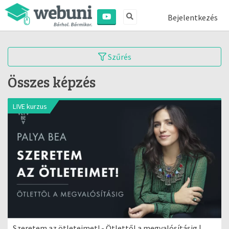
Bejelentkezés
Szűrés
Összes képzés
LIVE kurzus
Szeretem az ötleteimet! - Ötlettől a megvalósításig |