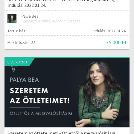
Indulás: 2022.01.24.
Palya Bea
Dalszerző, énekes, előadóművész és tréner
Tart: 6 hét
Indulás: 2022.01.24.
35 000 Ft
Max létszám: 55
LIVE kurzus
Szeretem az ötleteimet! - Ötlettől a megvalósításig |