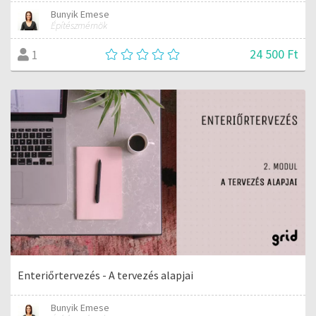
Bunyik Emese
Építészmérnök
24 500 Ft
1
Enteriőrtervezés - A tervezés alapjai
Bunyik Emese