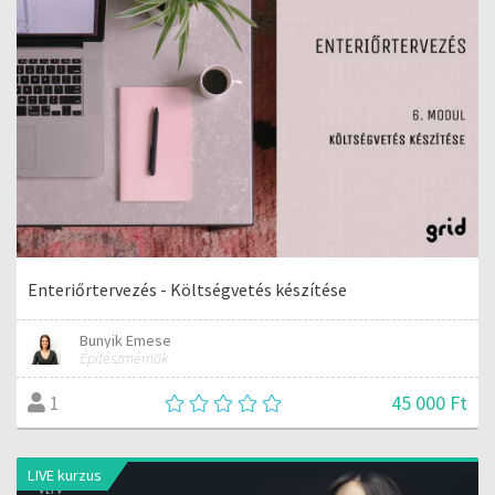
Enteriőrtervezés - Költségvetés készítése
Bunyik Emese
Építészmérnök
45 000 Ft
1
LIVE kurzus