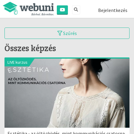
Bejelentkezés
Szűrés
Összes képzés
LIVE kurzus
Esztétika - az öltözködés, mint kommunikációs csatorna