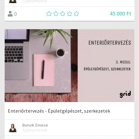
Építészmérnök
45 000 Ft
0
Enteriőrtervezés - Épületgépészet, szerkezetek
Bunyik Emese
Építészmérnök