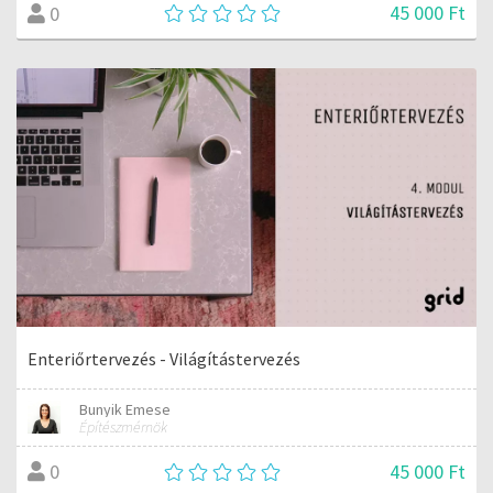
45 000 Ft
0
Enteriőrtervezés - Világítástervezés
Bunyik Emese
Építészmérnök
45 000 Ft
0