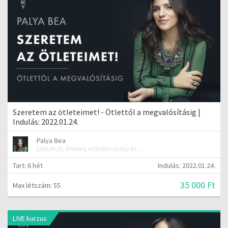
Szeretem az ötleteimet! - Ötlettől a megvalósításig |
Indulás: 2022.01.24.
Palya Bea
Dalszerző, énekes, előadóművész és tréner
Tart: 6 hét
Indulás: 2022.01.24.
35 000 Ft
Max létszám: 55
LIVE kurzus