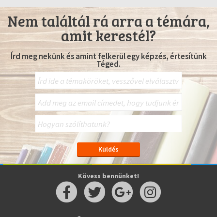
Nem találtál rá arra a témára,
amit kerestél?
Írd meg nekünk és amint felkerül egy képzés, értesítünk
Téged.
Kövess bennünket!