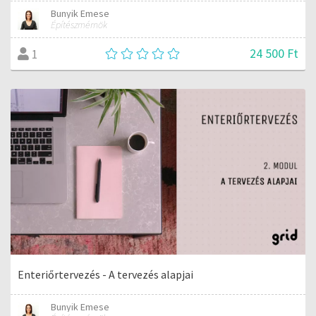
Bunyik Emese
Építészmérnök
24 500 Ft
1
Enteriőrtervezés - A tervezés alapjai
Bunyik Emese