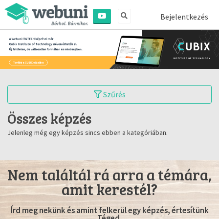
Bejelentkezés
Szűrés
Összes képzés
Jelenleg még egy képzés sincs ebben a kategóriában.
Nem találtál rá arra a témára,
amit kerestél?
Írd meg nekünk és amint felkerül egy képzés, értesítünk
Téged.