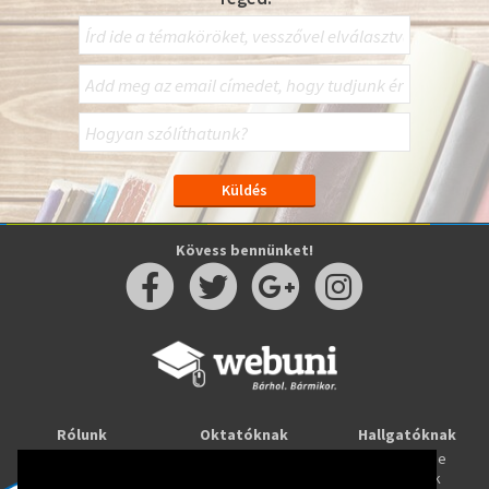
Kövess bennünket!
Rólunk
Oktatóknak
Hallgatóknak
Kapcsolat
Taníts online
Tanulj online
Oktatóink
Webuni blog
Képzések