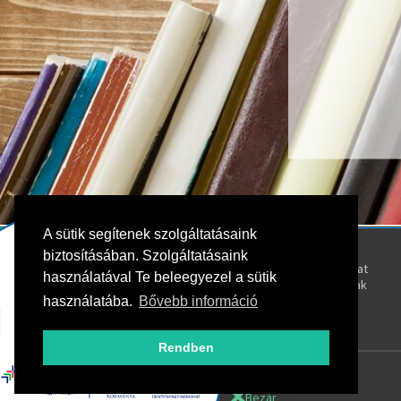
A sütik segítenek szolgáltatásaink
Kövess bennünket!
Rólunk
biztosításában. Szolgáltatásaink
Kapcsolat
használatával Te beleegyezel a sütik
Oktatóink
használatába.
Bővebb információ
Rendben
Bezár