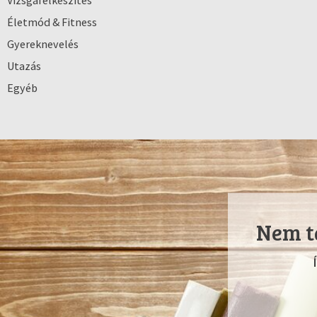
Vizsgafelkészítés
Életmód & Fitness
Gyereknevelés
Utazás
Egyéb
Nem ta