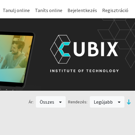
Tanulj online
Taníts online
Bejelentkezés
Regisztráció
Összes
Legújabb
Ár:
Rendezés: