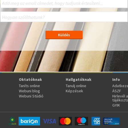
Oktatóknak
Hallgatóknak
Info
Taníts online
Tanulj online
Adatkeze
Webuni blog
Képzések
ÁSZF
Webuni Stúdió
Hirlevél 
tájékozt
GYIK