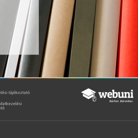
lési tájékoztató
adatkezelési
ató