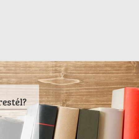
restél?
.