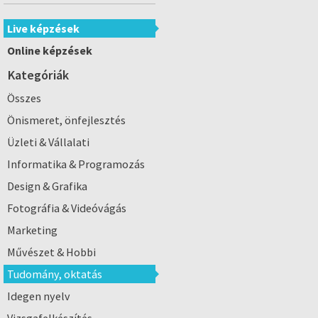
Live képzések
Online képzések
Kategóriák
Összes
Önismeret, önfejlesztés
Üzleti & Vállalati
Informatika & Programozás
Design & Grafika
Fotográfia & Videóvágás
Marketing
Művészet & Hobbi
Tudomány, oktatás
Idegen nyelv