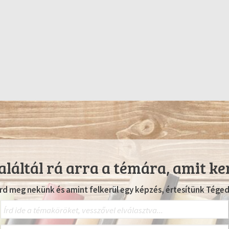
láltál rá arra a témára, amit ke
Írd meg nekünk és amint felkerül egy képzés, értesítünk Téged