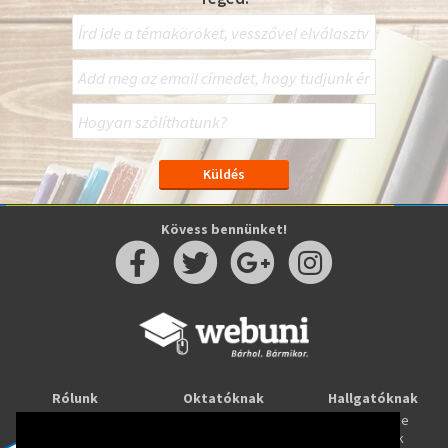
Kövess bennünket!
Rólunk
Oktatóknak
Hallgatóknak
Kapcsolat
Taníts online
Tanulj online
Oktatóink
Webuni blog
Képzések