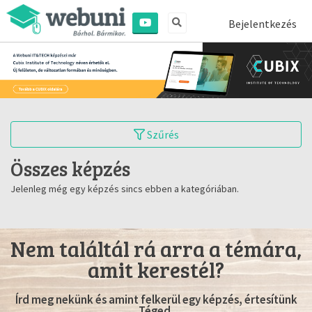
Bejelentkezés
Szűrés
Összes képzés
Jelenleg még egy képzés sincs ebben a kategóriában.
Nem találtál rá arra a témára,
amit kerestél?
Írd meg nekünk és amint felkerül egy képzés, értesítünk
Téged.