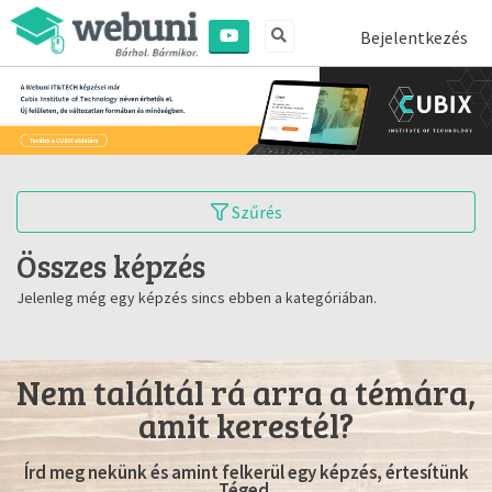
Bejelentkezés
Szűrés
Összes képzés
Jelenleg még egy képzés sincs ebben a kategóriában.
Nem találtál rá arra a témára,
amit kerestél?
Írd meg nekünk és amint felkerül egy képzés, értesítünk
Téged.