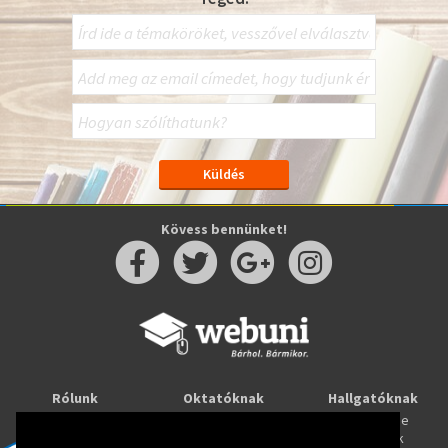
Kövess bennünket!
Rólunk
Oktatóknak
Hallgatóknak
Kapcsolat
Taníts online
Tanulj online
Oktatóink
Webuni blog
Képzések