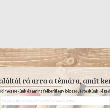
láltál rá arra a témára, amit ke
Írd meg nekünk és amint felkerül egy képzés, értesítünk Téged