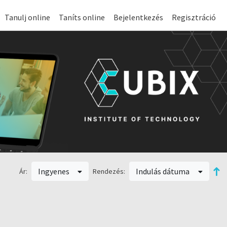
Tanulj online
Taníts online
Bejelentkezés
Regisztráció
Ingyenes
Indulás dátuma
Ár:
Rendezés: