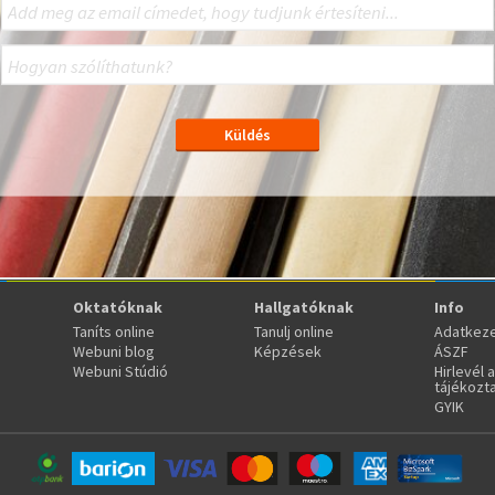
Oktatóknak
Hallgatóknak
Info
Taníts online
Tanulj online
Adatkeze
Webuni blog
Képzések
ÁSZF
Webuni Stúdió
Hirlevél 
tájékozt
GYIK