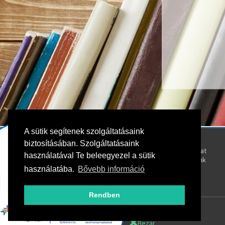
A sütik segítenek szolgáltatásaink
Kövess bennünket!
Rólunk
biztosításában. Szolgáltatásaink
Kapcsolat
használatával Te beleegyezel a sütik
Oktatóink
használatába.
Bővebb információ
Rendben
Bezár