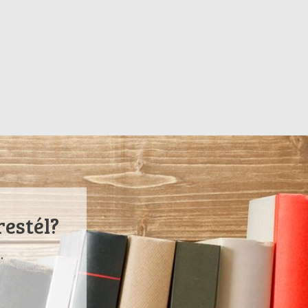
restél?
.