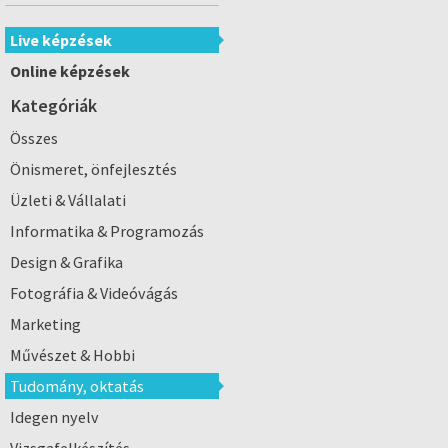
Live képzések
Online képzések
Kategóriák
Összes
Önismeret, önfejlesztés
Üzleti & Vállalati
Informatika & Programozás
Design & Grafika
Fotográfia & Videóvágás
Marketing
Művészet & Hobbi
Tudomány, oktatás
Idegen nyelv