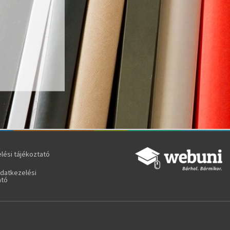
lési tájékoztató
adatkezelési
ató