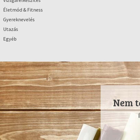
Vizsgafelkészítés
Életmód & Fitness
Gyereknevelés
Utazás
Egyéb
Nem ta