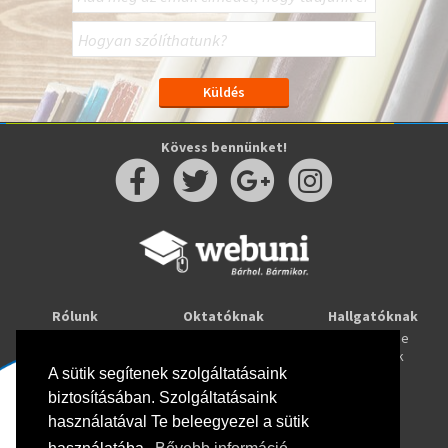
Kövess bennünket!
Rólunk
Oktatóknak
Hallgatóknak
Kapcsolat
Taníts online
Tanulj online
Oktatóink
Webuni blog
Képzések
Webuni Stúdió
A sütik segítenek szolgáltatásaink
biztosításában. Szolgáltatásaink
Info
használatával Te beleegyezel a sütik
Adatkezelési tájékoztató
ÁSZF