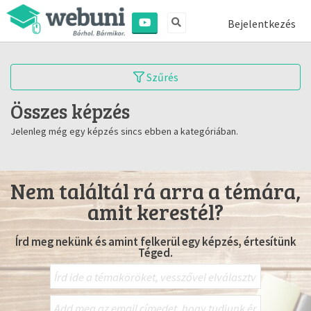
Bejelentkezés
Szűrés
Összes képzés
Jelenleg még egy képzés sincs ebben a kategóriában.
Nem találtál rá arra a témára,
amit kerestél?
Írd meg nekünk és amint felkerül egy képzés, értesítünk
Téged.