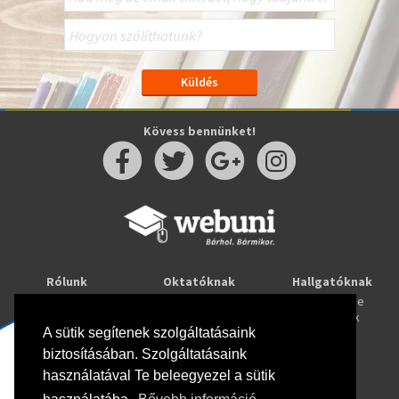
Kövess bennünket!
Rólunk
Oktatóknak
Hallgatóknak
Kapcsolat
Taníts online
Tanulj online
Oktatóink
Webuni blog
Képzések
Webuni Stúdió
A sütik segítenek szolgáltatásaink
biztosításában. Szolgáltatásaink
Info
használatával Te beleegyezel a sütik
Adatkezelési tájékoztató
ÁSZF