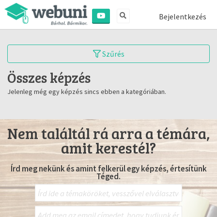
Bejelentkezés
Szűrés
Összes képzés
Jelenleg még egy képzés sincs ebben a kategóriában.
Nem találtál rá arra a témára,
amit kerestél?
Írd meg nekünk és amint felkerül egy képzés, értesítünk
Téged.