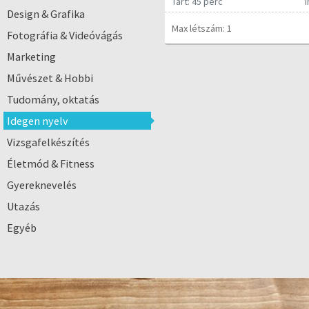
Tart: 45 perc
Design & Grafika
Max létszám: 1
Fotográfia & Videóvágás
Marketing
Művészet & Hobbi
Tudomány, oktatás
Idegen nyelv
Vizsgafelkészítés
Életmód & Fitness
Gyereknevelés
Utazás
Egyéb