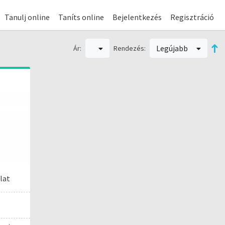
Tanulj online
Taníts online
Bejelentkezés
Regisztráció
Legújabb
Ár:
Rendezés:
lat