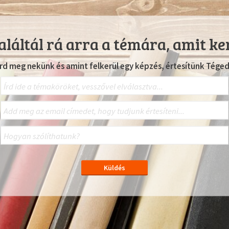
láltál rá arra a témára, amit ke
Írd meg nekünk és amint felkerül egy képzés, értesítünk Téged