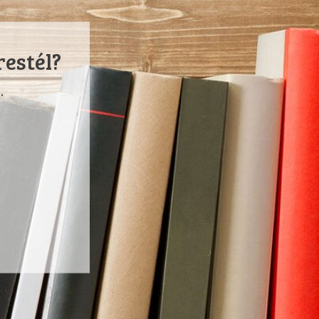
restél?
.