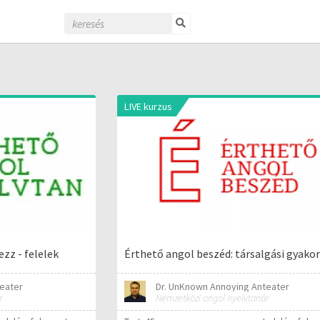
LIVE kurzus
zz - felelek
Érthető angol beszéd: társalgási gyakor
eater
Dr. UnKnown Annoying Anteater
r
Nemzetközi angol nyelvtanár