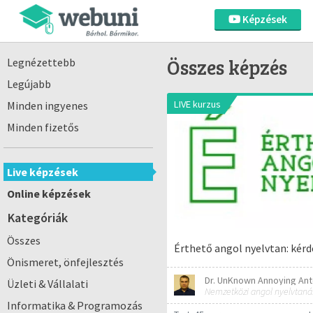
Képzések
Összes képzés
Legnézettebb
Legújabb
LIVE kurzus
Minden ingyenes
Minden fizetős
Live képzések
Online képzések
Kategóriák
Összes
Érthető angol nyelvtan: kérde
Önismeret, önfejlesztés
Dr. UnKnown Annoying Ant
Üzleti & Vállalati
Nemzetközi angol nyelvtaná
Informatika & Programozás