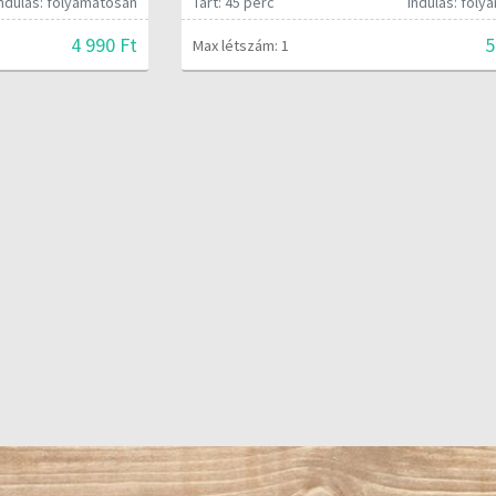
Indulás: folyamatosan
Tart: 45 perc
Indulás: fol
4 990 Ft
5
Max létszám: 1