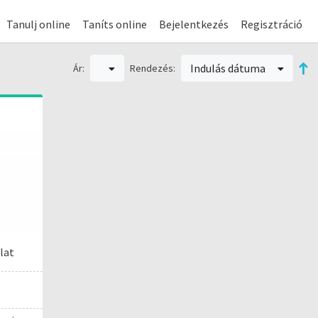
Tanulj online
Taníts online
Bejelentkezés
Regisztráció
Indulás dátuma
Ár:
Rendezés:
lat