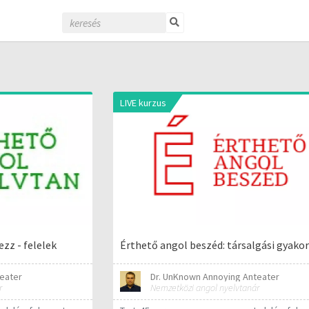
LIVE kurzus
zz - felelek
Érthető angol beszéd: társalgási gyakor
eater
Dr. UnKnown Annoying Anteater
r
Nemzetközi angol nyelvtanár