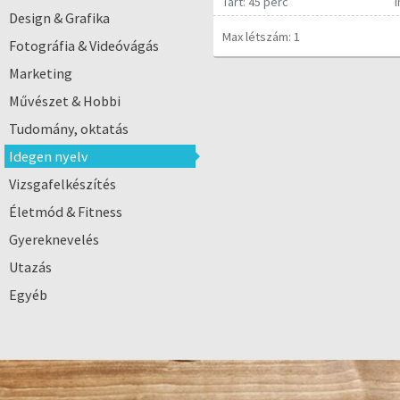
Tart: 45 perc
Design & Grafika
Max létszám: 1
Fotográfia & Videóvágás
Marketing
Művészet & Hobbi
Tudomány, oktatás
Idegen nyelv
Vizsgafelkészítés
Életmód & Fitness
Gyereknevelés
Utazás
Egyéb