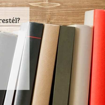
restél?
.