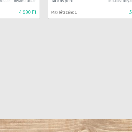
Indulás: folyamatosan
Tart: 45 perc
Indulás: fol
4 990 Ft
5
Max létszám: 1