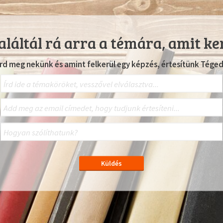
láltál rá arra a témára, amit ke
Írd meg nekünk és amint felkerül egy képzés, értesítünk Téged