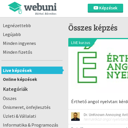
Képzések
Összes képzés
Legnézettebb
Legújabb
LIVE kurzus
Minden ingyenes
Minden fizetős
Live képzések
Online képzések
Kategóriák
Összes
Érthető angol nyelvtan: kérde
Önismeret, önfejlesztés
Dr. UnKnown Annoying Ant
Üzleti & Vállalati
Nemzetközi angol nyelvtaná
Informatika & Programozás