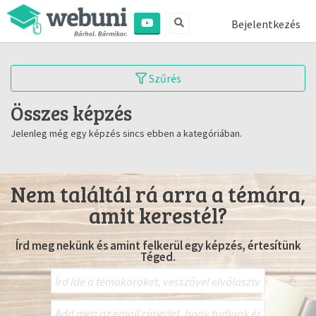
Bejelentkezés
Szűrés
Összes képzés
Jelenleg még egy képzés sincs ebben a kategóriában.
Nem találtál rá arra a témára,
amit kerestél?
Írd meg nekünk és amint felkerül egy képzés, értesítünk
Téged.