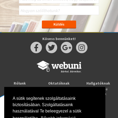
Kövess bennünket!
Rólunk
Oktatóknak
Hallgatóknak
Kapcsolat
Taníts online
Tanulj online
Oktatóink
Webuni blog
Képzések
Webuni Stúdió
A sütik segítenek szolgáltatásaink
biztosításában. Szolgáltatásaink
Info
használatával Te beleegyezel a sütik
Adatkezelési tájékoztató
ÁSZF